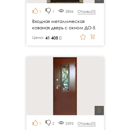
1
1
2856
Отзывы(
0
)
Входная металлическая
кованая дверь с окном ДО-5
Цена:
руб.
41 405
1
2
2593
Отзывы(
0
)