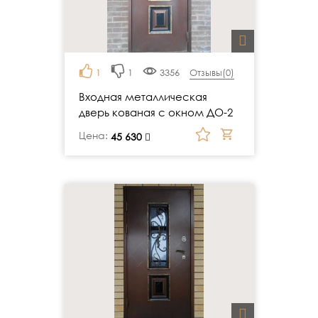
1
1
3356
Отзывы(
0
)
Входная металлическая
дверь кованая с окном ДО-2
Цена:
руб.
45 630