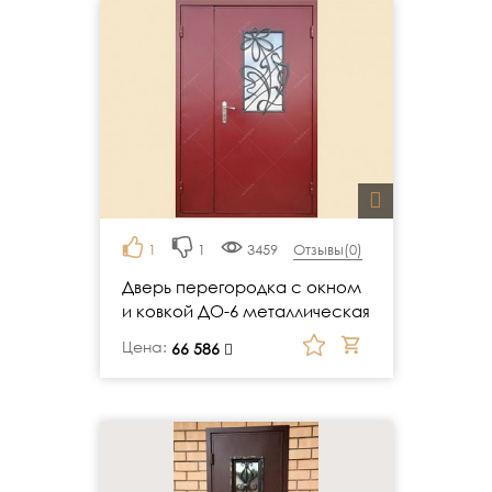
1
1
3459
Отзывы(
0
)
Дверь перегородка с окном
и ковкой ДО-6 металлическая
Цена:
руб.
66 586