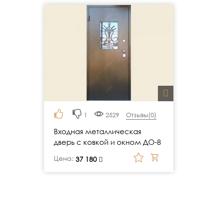
1
2529
Отзывы(
0
)
Входная металлическая
дверь с ковкой и окном ДО-8
Цена:
руб.
37 180