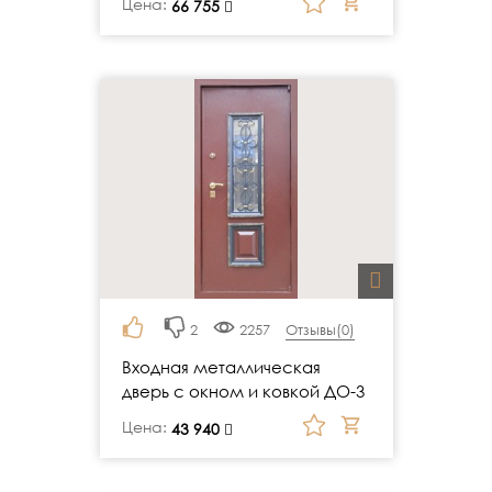
Цена:
руб.
66 755
2
2257
Отзывы(
0
)
Входная металлическая
дверь с окном и ковкой ДО-3
Цена:
руб.
43 940