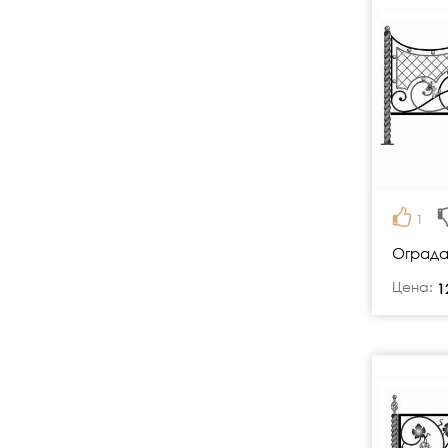
1
Ограда
Цена:
руб.
1