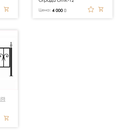
Цена:
руб.
4 000
(
0
)