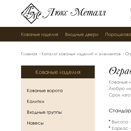
Люкс Металл
Кованые изделия
Входные двери
Порошкова
Главная
Каталог кованых изделий и элементов
Ог
Огра
Кованые изделия
Кованые и
Любую мо
Кованые ворота
Срок изго
Калитки
Стандар
Входные группы
Высота 
Навесы
Каркас -