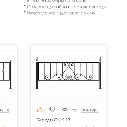
Выезд на замеры по Казани
Создание дизайна и чертежа ограды
Изготовление изделия по эскизу
вы(
0
)
2
1
1782
Отзывы(
0
)
Ограда ОМК-13