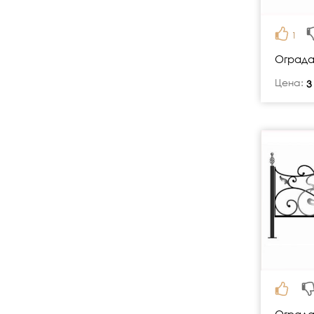
1
Ограда
Цена:
руб.
3
Ограда