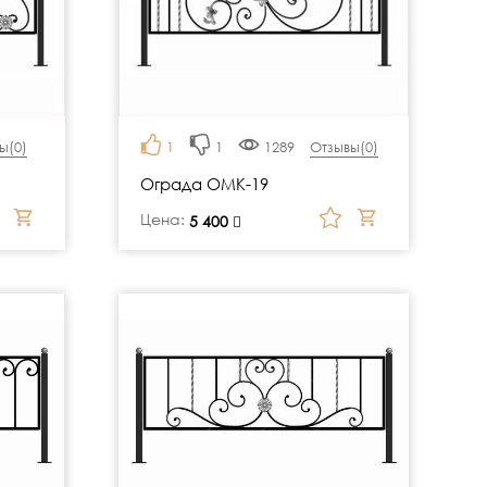
ы(
0
)
1
1
1289
Отзывы(
0
)
Ограда ОМК-19
Цена:
руб.
5 400