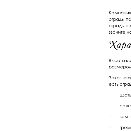
Компания 
ограды по
ограды по
звоните н
Хара
Высота ка
размером 
Заказывая
есть огр
· цветы
· сетка
· волны
· гроздь