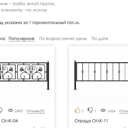
ие – труба, витой пруток,
элементы - по эскизу
д указана за 1 горизонтальный пог.м.
ка:
Популярное
По возрастанию цены
По дате
2493
Отзывы(
0
)
3
1
1424
Отзы
 ОМК-04
Ограда ОМК-11