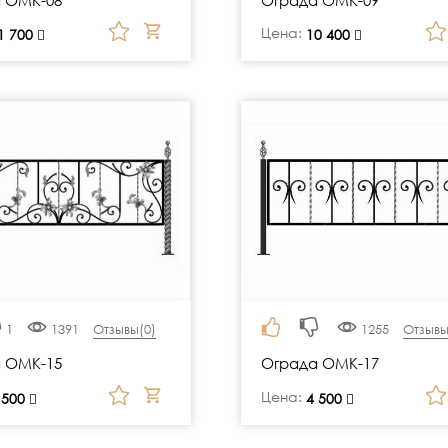
Цена:
1 700
руб.
10 400
1
1391
Отзывы(
0
)
1255
Отзывы
 ОМК-15
Ограда ОМК-17
Цена:
 500
руб.
4 500