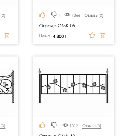
(
0
)
1
1366
Отзывы(
0
)
Ограда ОМК-05
Цена:
руб.
4 800
(
0
)
1312
Отзывы(
0
)
Ограда ОМК-12