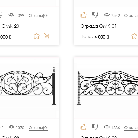
1399
Отзывы(
0
)
2542
Отзывы
 ОМК-20
Ограда ОМК-01
Цена:
 000
руб.
4 000
1
1370
Отзывы(
0
)
1336
Отзывы
 ОМК-08
Ограда ОМК-09