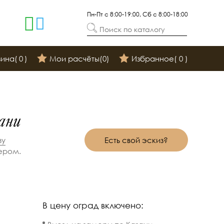
Пн-Пт с 8:00-19:00, Сб с 8:00-18:00
Поиск по каталогу
зина(
0
)
Мои расчёты(
0
)
Избранное(
0
)
ани
Есть свой эскиз?
зу
ером.
В цену оград включено: