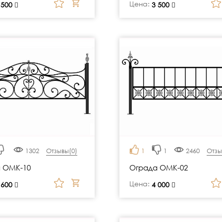
Цена:
 500
руб.
3 500
1302
Отзывы(
0
)
1
1
2460
Отзы
 ОМК-10
Ограда ОМК-02
Цена:
 600
руб.
4 000