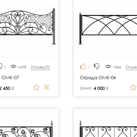
1
1698
Отзывы(
0
)
1
1366
Отзыв
 ОМК-07
Ограда ОМК-06
Цена:
2 450
руб.
4 000