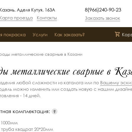
8(966)240-90-23
Казань, Аделя Кутуя, 163А
Карта проезда
Контакты
Заказать звонок
я покраска
Услуги
Как заказать?
Кор
рады металлические сварные в Казани
ды металлические сварные в Каз
зделия любой сложности из каталога или по
Вашему эски
дель можно изменить или создать новую с нашим дизайн
товления - 14 дней.
тная комплектация:
?
- 1000мм
 труба квадрат 20*20мм