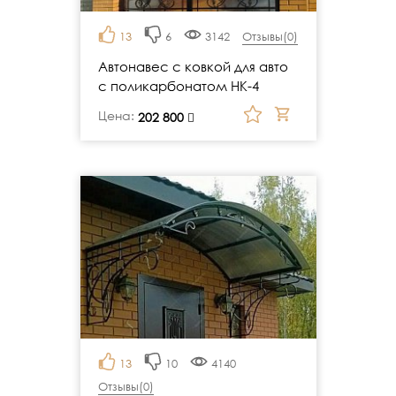
13
6
3142
Отзывы(
0
)
Автонавес с ковкой для авто
с поликарбонатом НК-4
Цена:
руб.
202 800
13
10
4140
Отзывы(
0
)