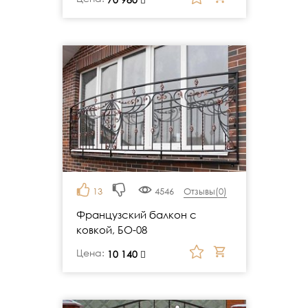
13
4546
Отзывы(
0
)
Французский балкон с
ковкой, БО-08
Цена:
руб.
10 140