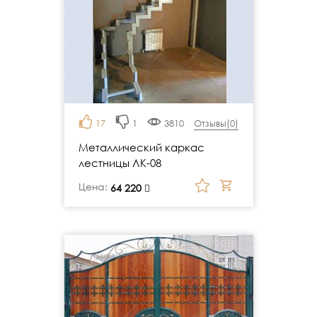
17
1
3810
Отзывы(
0
)
Металлический каркас
лестницы ЛК-08
Цена:
руб.
64 220