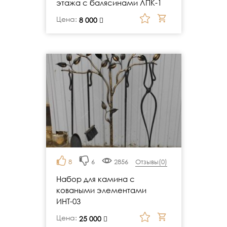
этажа с балясинами ЛПК-1
Цена:
руб.
8 000
8
6
2856
Отзывы(
0
)
Набор для камина с
коваными элементами
ИНТ-03
Цена:
руб.
25 000