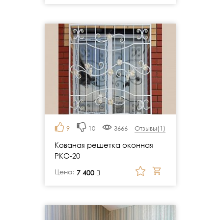
9
10
3666
Отзывы(
1
)
Кованая решетка оконная
РКО-20
Цена:
руб.
7 400