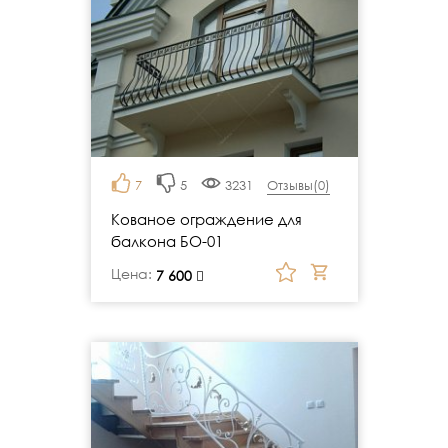
7
5
3231
Отзывы(
0
)
Кованое ограждение для
балкона БО-01
Цена:
руб.
7 600