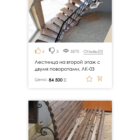
6
3
3570
Отзывы(
0
)
Лестница на второй этаж с
двумя поворотами, ЛК-03
Цена:
руб.
84 500