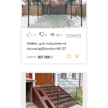
12
8
3811
Отзывы(
0
)
Навес для машины из
поликарбоната НК-07
Цена:
руб.
507 000