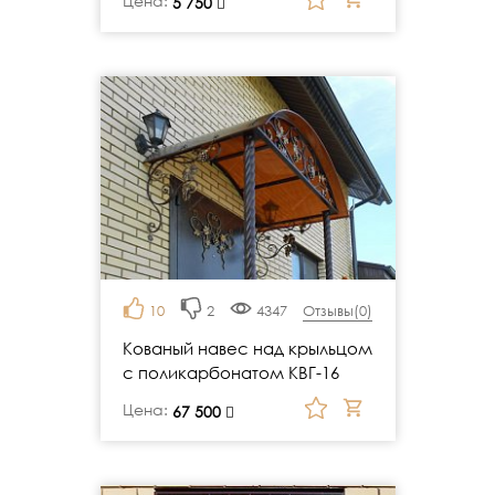
Цена:
руб.
5 750
10
2
4347
Отзывы(
0
)
Кованый навес над крыльцом
с поликарбонатом КВГ-16
Цена:
руб.
67 500