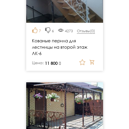
7
6
4273
Отзывы(
0
)
Кованые перила для
лестницы на второй этаж
ЛК-6
Цена:
руб.
11 800