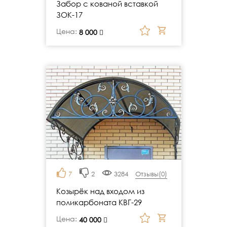
Забор с кованой вставкой
ЗОК-17
Цена:
руб.
8 000
7
2
3284
Отзывы(
0
)
Козырёк над входом из
поликарбоната КВГ-29
Цена:
руб.
40 000