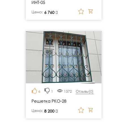
ИНТ-05
Цена:
руб.
6 760
6
1
1372
Отзывы(
0
)
Решетка РКО-28
Цена:
руб.
8 200