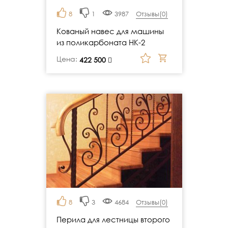
8
1
3987
Отзывы(
0
)
Кованый навес для машины
из поликарбоната НК-2
Цена:
руб.
422 500
8
3
4684
Отзывы(
0
)
Перила для лестницы второго