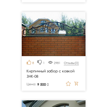
8
1
2981
Отзывы(
0
)
Кирпичный забор с ковкой
ЗНК-08
Цена:
руб.
9 500