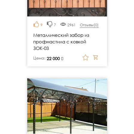
9
7
2961
Отзывы(
0
)
Металлический забор из
профнастила с ковкой
ЗОК-03
Цена:
руб.
22 000