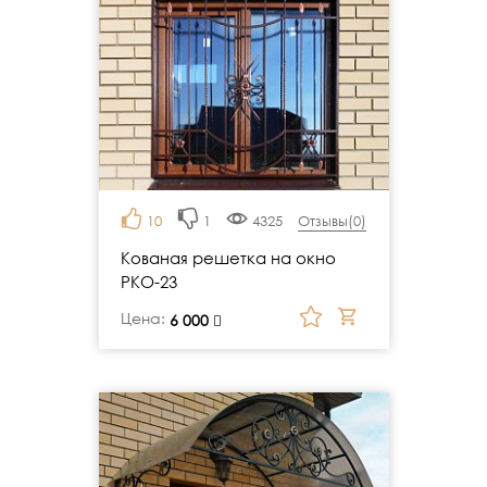
10
1
4325
Отзывы(
0
)
Кованая решетка на окно
РКО-23
Цена:
руб.
6 000