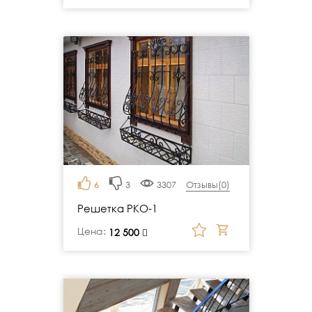
6
3
3307
Отзывы(
0
)
Решетка РКО-1
Цена:
руб.
12 500