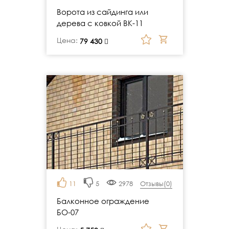
Ворота из сайдинга или
дерева с ковкой ВК-11
Цена:
руб.
79 430
11
5
2978
Отзывы(
0
)
Балконное ограждение
БО-07