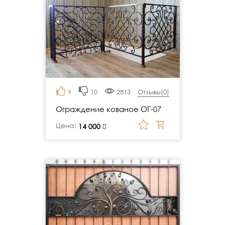
9
10
2813
Отзывы(
0
)
Ограждение кованое ОГ-07
Цена:
руб.
14 000