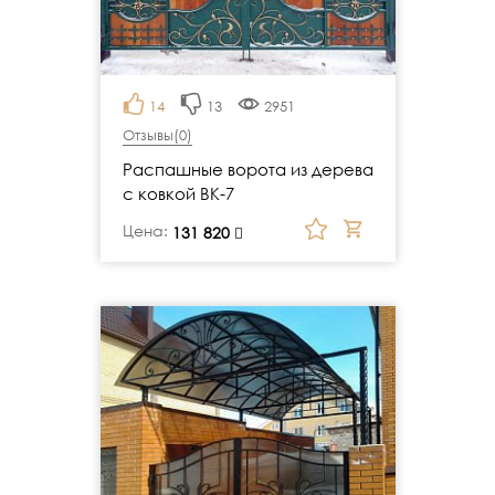
14
13
2951
Отзывы(
0
)
Распашные ворота из дерева
с ковкой ВК-7
Цена:
руб.
131 820