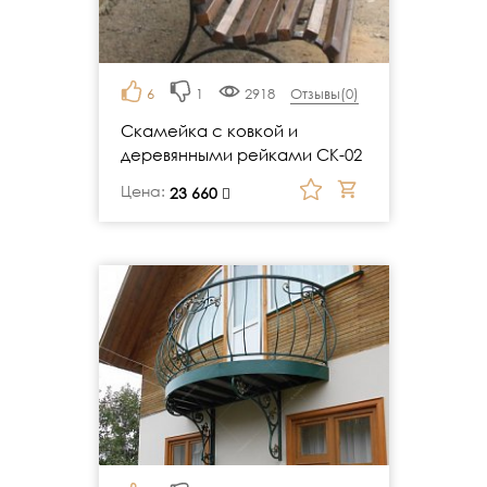
6
1
2918
Отзывы(
0
)
Скамейка с ковкой и
деревянными рейками СК-02
Цена:
руб.
23 660