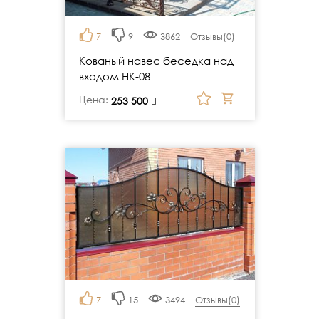
7
9
3862
Отзывы(
0
)
Кованый навес беседка над
входом НК-08
Цена:
руб.
253 500
7
15
3494
Отзывы(
0
)