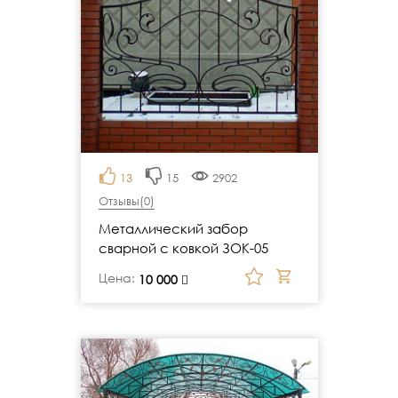
13
15
2902
Отзывы(
0
)
Металлический забор
сварной с ковкой ЗОК-05
Цена:
руб.
10 000