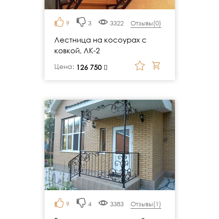
9
3
3322
Отзывы(
0
)
Лестница на косоурах с
ковкой, ЛК-2
Цена:
руб.
126 750
9
4
3383
Отзывы(
1
)