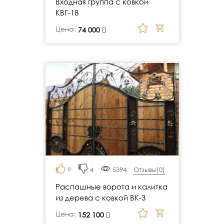
Входная группа с ковкой
КВГ-18
Цена:
руб.
74 000
9
4
5394
Отзывы(
0
)
Распашные ворота и калитка
из дерева с ковкой ВК-3
Цена:
руб.
152 100