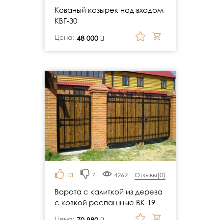
Кованый козырек над входом
КВГ-30
Цена:
руб.
48 000
13
7
4262
Отзывы(
0
)
Ворота с калиткой из дерева
с ковкой распашные ВК-19
Цена:
руб.
70 980