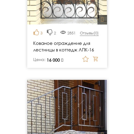
3
2
2851
Отзывы(
0
)
Кованое ограждение для
лестницы в коттедж ЛПК-16
Цена:
руб.
16 000