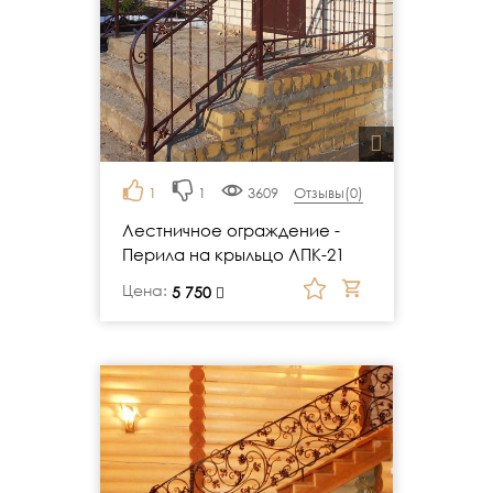
1
1
3609
Отзывы(
0
)
Лестничное ограждение -
Перила на крыльцо ЛПК-21
Цена:
руб.
5 750