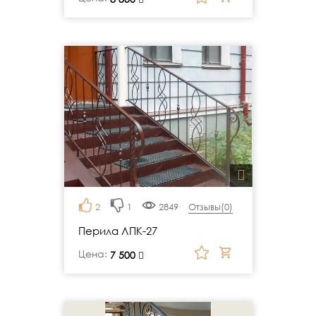
2
1
2849
Отзывы(
0
)
Перила ЛПК-27
Цена:
руб.
7 500