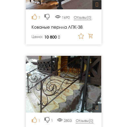
1
1690
Отзывы(
0
)
Кованые перила ЛПК-38
Цена:
руб.
10 800
1
1
2803
Отзывы(
0
)