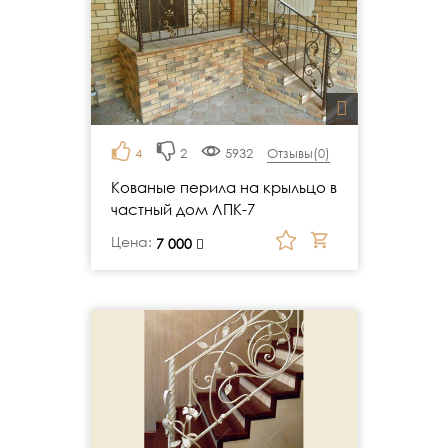
4
2
5932
Отзывы(
0
)
Кованые перила на крыльцо в
частный дом ЛПК-7
Цена:
руб.
7 000