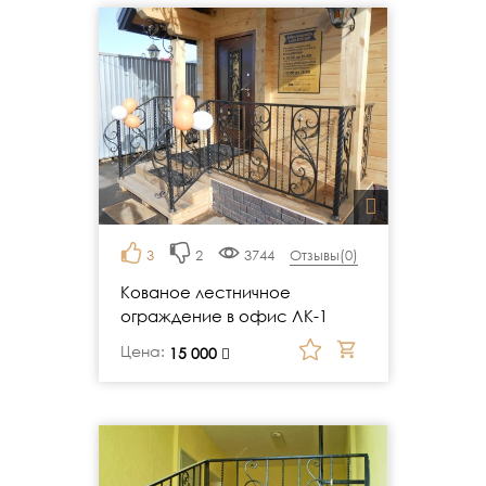
3
2
3744
Отзывы(
0
)
Кованое лестничное
ограждение в офис ЛК-1
Цена:
руб.
15 000