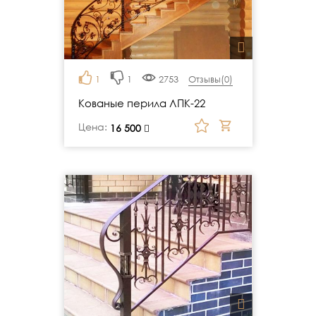
1
1
2753
Отзывы(
0
)
Кованые перила ЛПК-22
Цена:
руб.
16 500