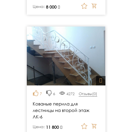
Цена:
руб.
8 000
7
6
4272
Отзывы(
0
)
Кованые перила для
лестницы на второй этаж
ЛК-6
Цена:
руб.
11 800