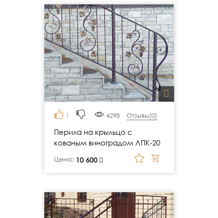
1
4298
Отзывы(
0
)
Перила на крыльцо с
кованым виноградом ЛПК-20
Цена:
руб.
10 600