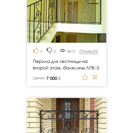
3
2
3612
Отзывы(
0
)
Перила для лестницы на
второй этаж, балясины ЛПК-3
Цена:
руб.
7 000