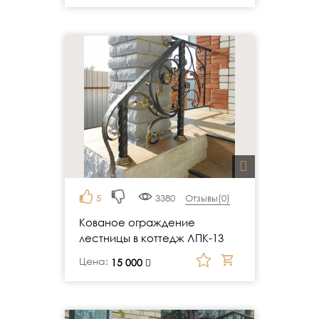
5
3380
Отзывы(
0
)
Кованое ограждение
лестницы в коттедж ЛПК-13
Цена:
руб.
15 000