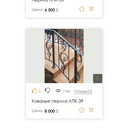
Цена:
руб.
6 500
3
1769
Отзывы(
0
)
Кованые перила ЛПК-39
Цена:
руб.
8 000