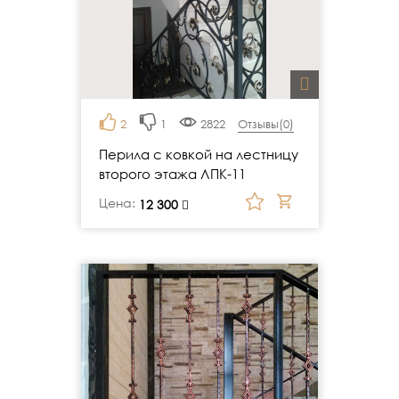
2
1
2822
Отзывы(
0
)
Перила с ковкой на лестницу
второго этажа ЛПК-11
Цена:
руб.
12 300