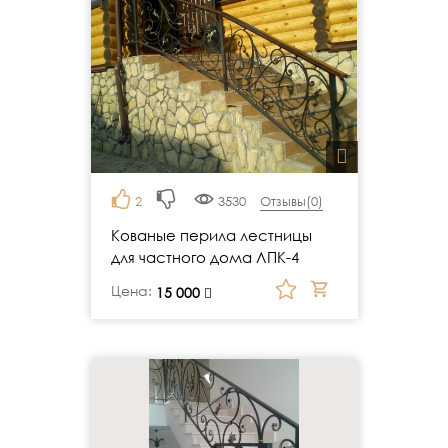
2
3530
Отзывы(
0
)
Кованые перила лестницы
для частного дома ЛПК-4
Цена:
руб.
15 000