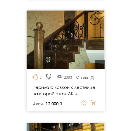
2
2883
Отзывы(
0
)
Перила с ковкой к лестнице
на второй этаж ЛК-4
Цена:
руб.
12 000