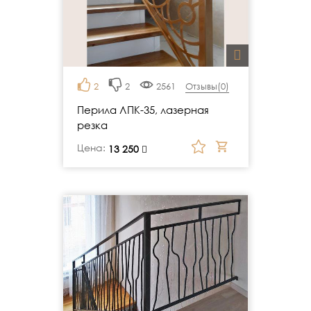
2
2
2561
Отзывы(
0
)
Перила ЛПК-35, лазерная
резка
Цена:
руб.
13 250