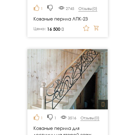
1
2745
Отзывы(
0
)
Кованые перила ЛПК-23
Цена:
руб.
16 500
1
1
3516
Отзывы(
0
)
Кованые перила для
лестницы на второй этаж