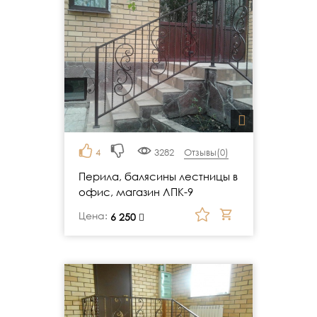
4
3282
Отзывы(
0
)
Перила, балясины лестницы в
офис, магазин ЛПК-9
Цена:
руб.
6 250