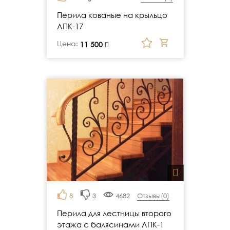
Перила кованые на крыльцо
ЛПК-17
Цена:
руб.
11 500
8
3
4682
Отзывы(
0
)
Перила для лестницы второго
этажа с балясинами ЛПК-1