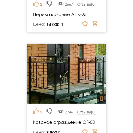
2
2667
Отзывы(
0
)
Перила кованые ЛПК-25
Цена:
руб.
14 000
2
2946
Отзывы(
0
)
Кованое ограждение ОГ-08
Цена:
руб.
8 800