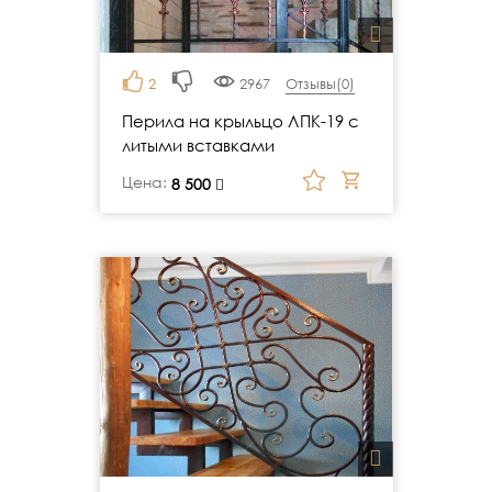
2
2967
Отзывы(
0
)
Перила на крыльцо ЛПК-19 с
литыми вставками
Цена:
руб.
8 500