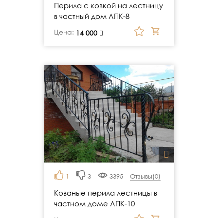
Перила с ковкой на лестницу
в частный дом ЛПК-8
Цена:
руб.
14 000
1
3
3395
Отзывы(
0
)
Кованые перила лестницы в
частном доме ЛПК-10