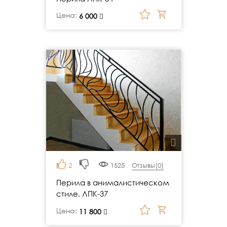
Цена:
руб.
6 000
2
1525
Отзывы(
0
)
Перила в анималистическом
стиле, ЛПК-37
Цена:
руб.
11 800