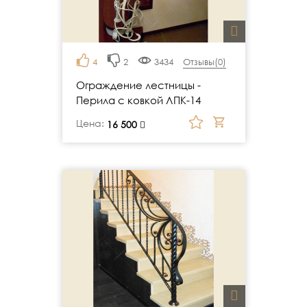
4
2
3434
Отзывы(
0
)
Ограждение лестницы -
Перила с ковкой ЛПК-14
Цена:
руб.
16 500