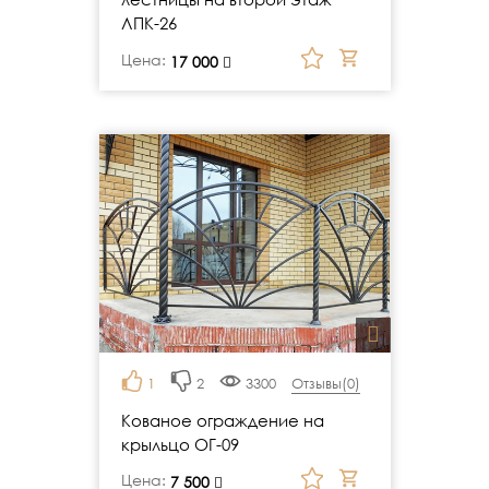
ЛПК-26
Цена:
руб.
17 000
1
2
3300
Отзывы(
0
)
Кованое ограждение на
крыльцо ОГ-09
Цена:
руб.
7 500