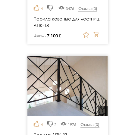
4
3476
Отзывы(
0
)
Перила кованые для лестниц
ЛПК-18
Цена:
руб.
7 100
4
2
1975
Отзывы(
0
)
Перила ЛПК-33