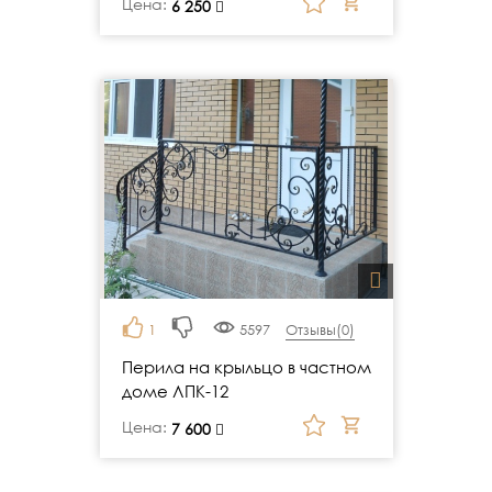
Цена:
руб.
6 250
1
5597
Отзывы(
0
)
Перила на крыльцо в частном
доме ЛПК-12
Цена:
руб.
7 600