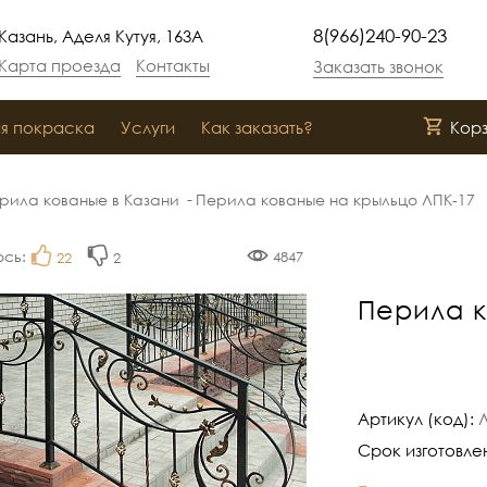
8(966)240-90-23
Казань, Аделя Кутуя, 163А
Карта проезда
Контакты
Заказать звонок
я покраска
Услуги
Как заказать?
Кор
рила кованые в Казани
Перила кованые на крыльцо ЛПК-17
ось:
4847
22
2
Перила к
Артикул (код):
Срок изготовле