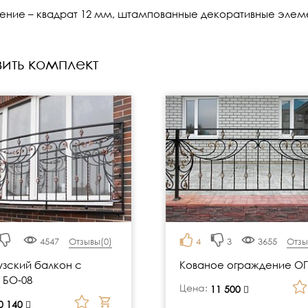
ение – квадрат 12 мм, штампованные декоративные элем
ить комплект
4547
Отзывы(
0
)
4
3
3655
Отзы
зский балкон с
Кованое ограждение ОГ
 БО-08
Цена:
руб.
11 500
0 140