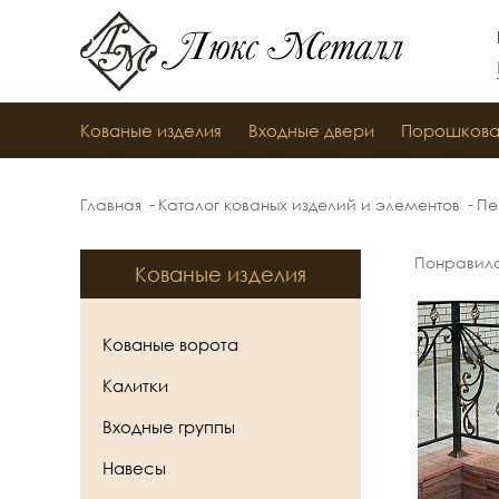
Люкс Металл
Кованые изделия
Входные двери
Порошкова
Главная
Каталог кованых изделий и элементов
Пе
Понравил
Кованые изделия
Кованые ворота
Калитки
Входные группы
Навесы