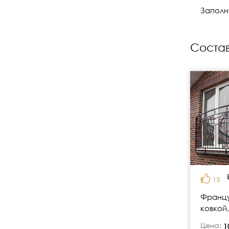
Заполн
Состав
13
Францу
ковкой,
Цена:
руб.
1