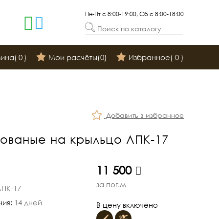
Пн-Пт с 8:00-19:00, Сб с 8:00-18:00
Поиск по каталогу
зина(
0
)
Мои расчёты(
0
)
Избранное(
0
)
Добавить в избранное
ованые на крыльцо ЛПК-17
руб.
11 500
за пог.м
ЛПК-17
ния:
14 дней
В цену включено