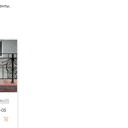
енты.
вы(
0
)
-05