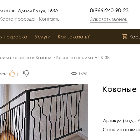
8(966)240-90-23
Казань, Аделя Кутуя, 163А
Карта проезда
Контакты
Заказать звонок
я покраска
Услуги
Как заказать?
Кор
рила кованые в Казани
Кованые перила ЛПК-38
ось:
1690
1
Кованые 
Артикул (код):
Срок изготовле