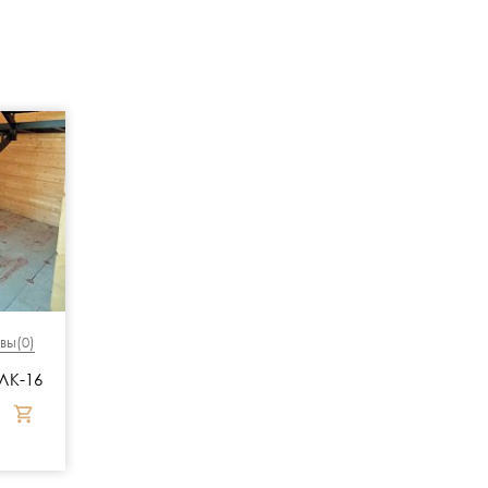
вы(
0
)
ЛК-16