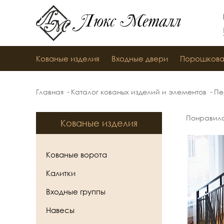
Люкс Металл
Кованые изделия
Входные двери
Порошкова
Главная
Каталог кованых изделий и элементов
Пе
Понравил
Кованые изделия
Кованые ворота
Калитки
Входные группы
Навесы