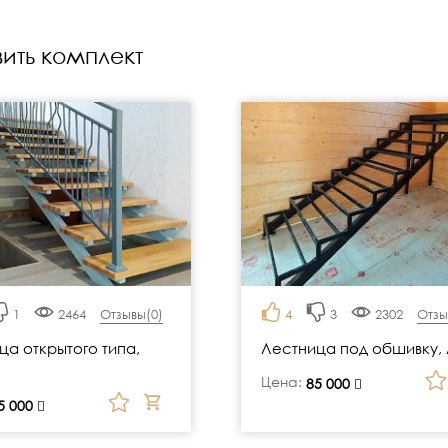
ить комплект
1
2464
Отзывы(
0
)
4
3
2302
Отзы
ца открытого типа,
Лестница под обшивку, 
Цена:
руб.
85 000
5 000