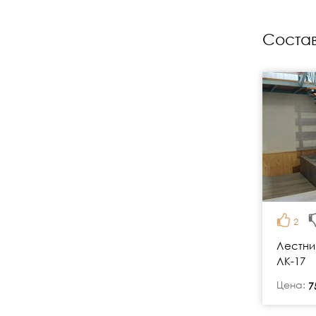
Состав
2
Лестни
ЛК-17
Цена:
руб.
7