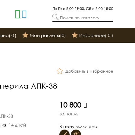
Пн-Пт с 8:00-19:00, Сб с 8:00-18:00
Поиск по каталогу
зина(
0
)
Мои расчёты(
0
)
Избранное(
0
)
Добавить в избранное
перила ЛПК-38
руб.
10 800
за пог.м
ЛПК-38
ния:
14 дней
В цену включено