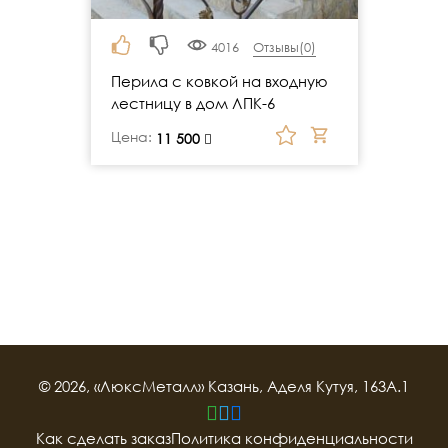
4016
Отзывы(
0
)
Перила с ковкой на входную
лестницу в дом ЛПК-6
Цена:
руб.
11 500
© 2026, «ЛюксМеталл» Казань, Аделя Кутуя, 163А.1
Как сделать заказ
Политика конфиденциальности