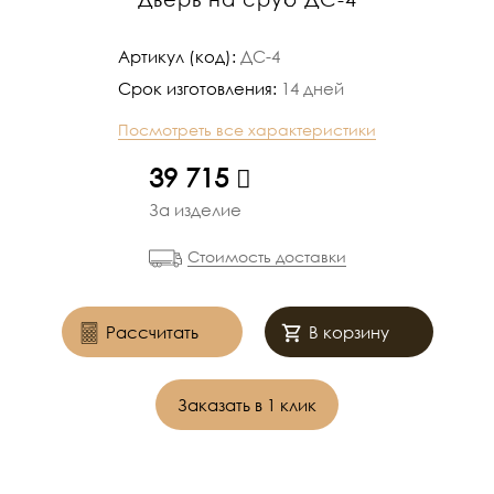
Артикул (код):
ДС-4
Срок изготовления:
14 дней
Посмотреть все характеристики
руб.
39 715
За изделие
Стоимость доставки
Рассчитать
В корзину
Заказать в 1 клик