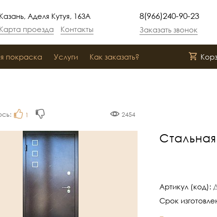
8(966)240-90-23
Казань, Аделя Кутуя, 163А
Карта проезда
Контакты
Заказать звонок
я покраска
Услуги
Как заказать?
Кор
ось:
2454
1
Стальная
Артикул (код):
Срок изготовле