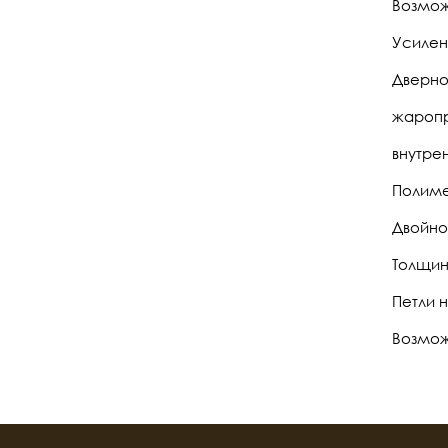
Возможн
Усилен
Дверно
жаропр
внутре
Полиме
Двойной
Толщин
Петли 
Возмож