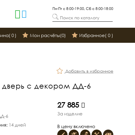
Пн-Пт с 8:00-19:00, Сб с 8:00-18:00
Поиск по каталогу
зина(
0
)
Мои расчёты(
0
)
Избранное(
0
)
Добавить в избранное
 дверь с декором ДД-6
руб.
27 885
За изделие
ДД-6
ния:
14 дней
В цену включено