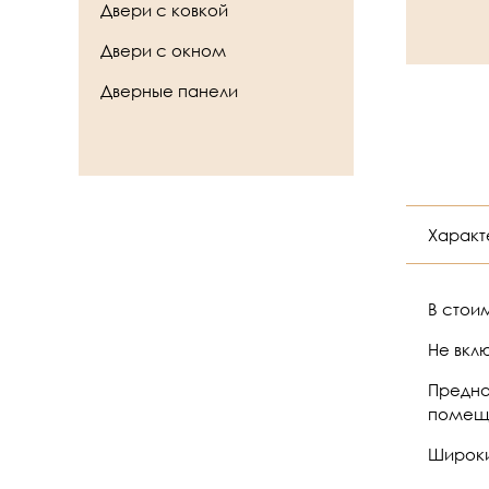
Двери с ковкой
Двери с окном
Дверные панели
Характ
В стоим
Не вкл
Предна
помещ
Широк