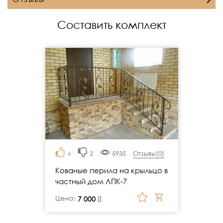
Составить комплект
4
2
5935
Отзывы(
0
)
Кованые перила на крыльцо в
частный дом ЛПК-7
Цена:
руб.
7 000