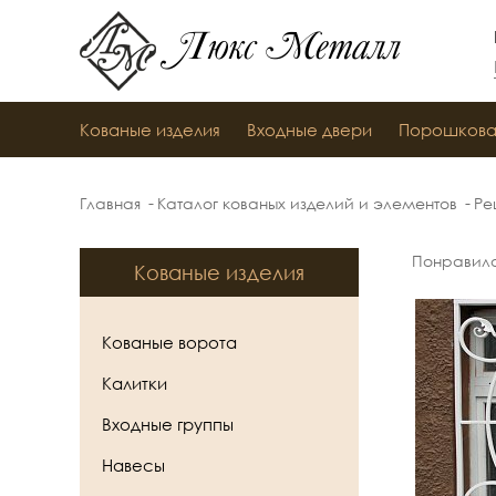
Люкс Металл
Кованые изделия
Входные двери
Порошкова
Главная
Каталог кованых изделий и элементов
Ре
Понравил
Кованые изделия
Кованые ворота
Калитки
Входные группы
Навесы