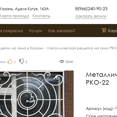
8(966)240-90-23
Казань, Аделя Кутуя, 163А
Карта проезда
Контакты
Заказать звонок
я покраска
Услуги
Как заказать?
Кор
шетки на окна в Казани
Металлическая решетка на окно РКО
ось:
3068
3
3
Металли
РКО-22
Артикул (код):
Срок изготовле