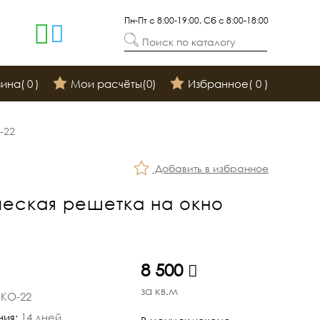
Пн-Пт с 8:00-19:00, Сб с 8:00-18:00
Поиск по каталогу
зина(
0
)
Мои расчёты(
0
)
Избранное(
0
)
-22
Добавить в избранное
ческая решетка на окно
руб.
8 500
за кв.м
РКО-22
ния:
14 дней