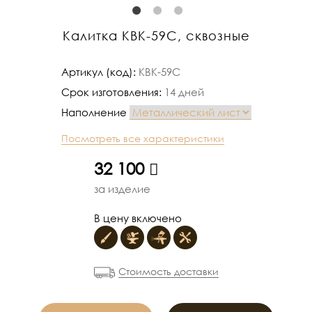
Калитка КВК-59С, сквозные
Артикул (код):
КВК-59С
Срок изготовления:
14 дней
Наполнение
Посмотреть все характеристики
руб.
32 100
за изделие
В цену включено
Стоимость доставки