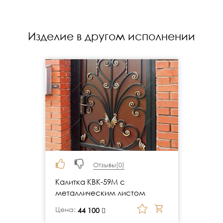
Изделие в другом исполнении
Отзывы(
0
)
Калитка КВК-59М с
металлическим листом
Цена:
руб.
44 100