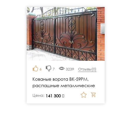
6
7
3239
Отзывы(
0
)
Кованые ворота ВК-59РМ,
распашные металлические
Цена:
руб.
141 300