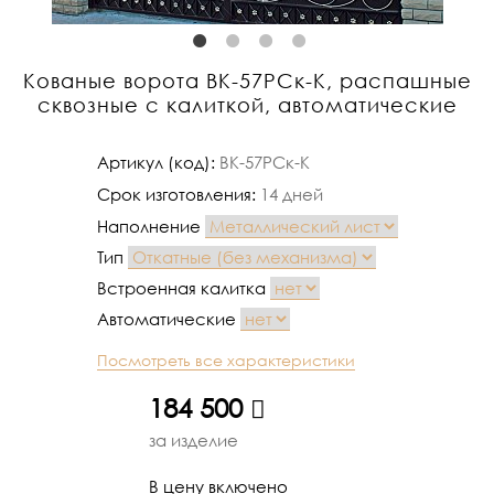
Кованые ворота ВК-57РСк-К, распашные
сквозные с калиткой, автоматические
Артикул (код):
ВК-57РСк-К
Срок изготовления:
14 дней
Наполнение
Тип
Встроенная калитка
Автоматические
Посмотреть все характеристики
184 500
руб.
за изделие
В цену включено