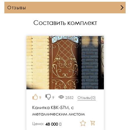
Отзывы
Составить комплект
9
9
2552
Отзывы(
0
)
Калитка КВК-57М, с
металлическим листом
Цена:
руб.
48 000