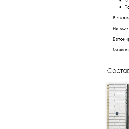
М
П
В стои
Не вкл
Бетонир
Можно 
Состав