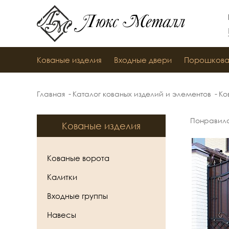
Люкс Металл
Кованые изделия
Входные двери
Порошкова
Главная
Каталог кованых изделий и элементов
Ко
Понравил
Кованые изделия
Кованые ворота
Калитки
Входные группы
Навесы