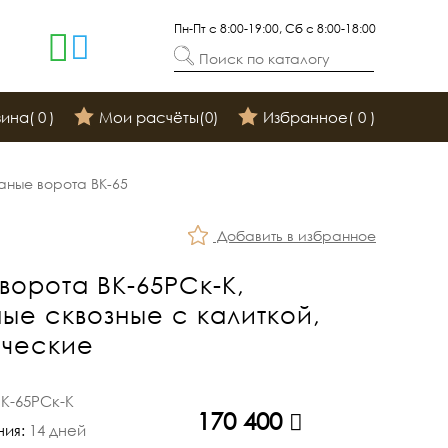
Пн-Пт с 8:00-19:00, Сб с 8:00-18:00
Поиск по каталогу
зина(
0
)
Мои расчёты(
0
)
Избранное(
0
)
аные ворота ВК-65
Добавить в избранное
ворота ВК-65РСк-К,
е сквозные с калиткой,
ические
ВК-65РСк-К
170 400
руб.
ния:
14 дней