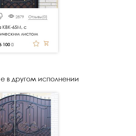
2879
Отзывы(
0
)
 КВК-65М, с
ическим листом
6 100
е в другом исполнении