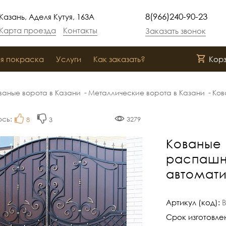
8(966)240-90-23
Казань, Аделя Кутуя, 163А
Карта проезда
Контакты
Заказать звонок
я покраска
Услуги
Как заказать?
Кор
ваные ворота в Казани
Металлические ворота в Казани
Ков
ось:
3279
8
3
Кованые 
распашны
автомат
Артикул (код):
Срок изготовле