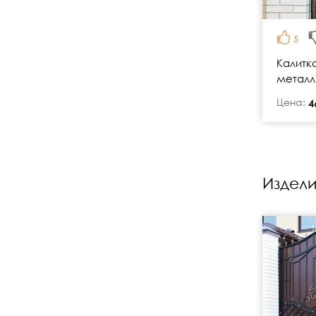
5
Калитка
металл
Цена:
руб.
4
Издели