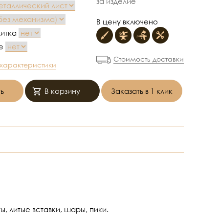
за изделие
В цену включено
литка
ие
Стоимость доставки
 характеристики
ь
В корзину
Заказать в 1 клик
, литые вставки, шары, пики.